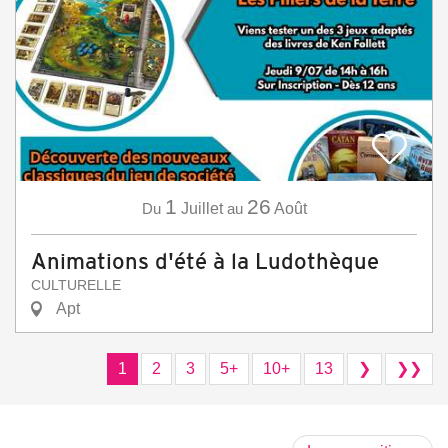
1
26
Du
Juillet
au
Août
Animations d'été à la Ludothèque
CULTURELLE
Apt
1
2
3
5+
10+
13
❯
❯❯