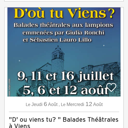
6
12
Le
Jeudi
Août
,
Le
Mercredi
Août
"D' ou viens tu? " Balades Théâtrales
à Viens