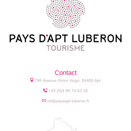
Contact
788 Avenue Victor Hugo, 84400 Apt
+33 (0)4 90 74 03 18
oti@paysapt-luberon.fr