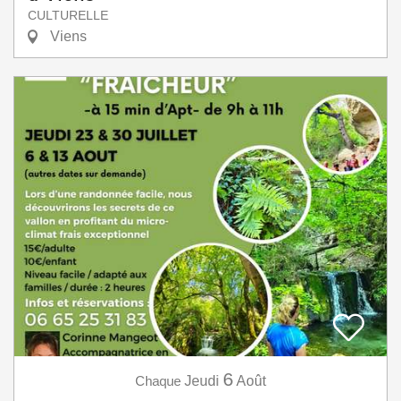
CULTURELLE
Viens
6
Chaque
Jeudi
Août