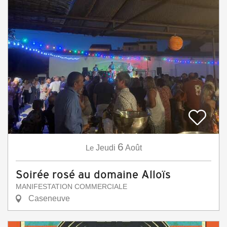
6
Le
Jeudi
Août
Soirée rosé au domaine Alloïs
MANIFESTATION COMMERCIALE
Caseneuve