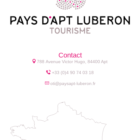
Contact
788 Avenue Victor Hugo, 84400 Apt
+33 (0)4 90 74 03 18
oti@paysapt-luberon.fr