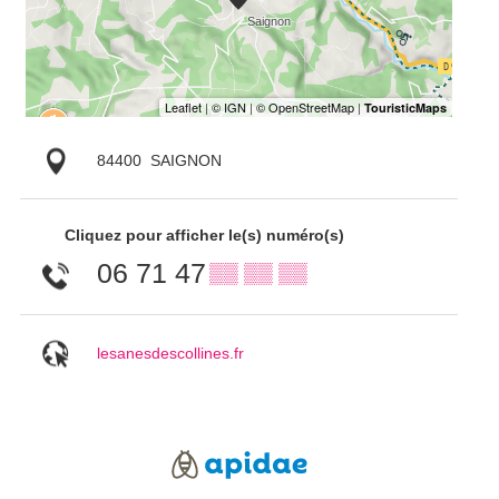
84400
SAIGNON
Cliquez pour afficher le(s) numéro(s)
06 71 47
▒▒ ▒▒ ▒▒
lesanesdescollines.fr