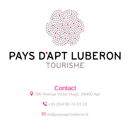
Contact
788 Avenue Victor Hugo, 84400 Apt
+33 (0)4 90 74 03 18
oti@paysapt-luberon.fr